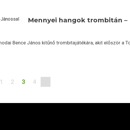
Mennyei hangok trombitán –
odai Bence János kitűnő trombitajátékára, akit először a T
1
2
3
4