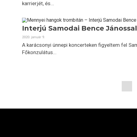
karrierjét, és...
Interjú Samodai Bence Jánossal
2020. január 9.
A karácsonyi ünnepi koncerteken figyeltem fel Sam
Főkonzulátus...