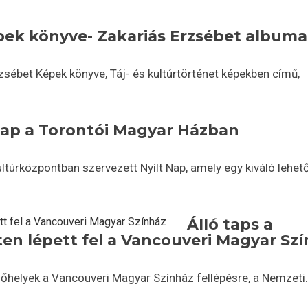
ek könyve- Zakariás Erzsébet albuma
ébet Képek könyve, Táj- és kultúrtörténet képekben című,
Nap a Torontói Magyar Házban
ltúrközpontban szervezett Nyílt Nap, amely egy kiváló lehe
Álló taps a
n lépett fel a Vancouveri Magyar Sz
őhelyek a Vancouveri Magyar Színház fellépésre, a Nemzeti.