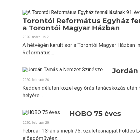
Torontói Református Egyház fen
a Torontói Magyar Házban
2020. március 2.
A hétvégén került sor a Torontói Magyar Házban 
Református...
Jordán
2020. február 26.
Kedden délután közel egy órás tanácskozás után 
helyére...
HOBO 75 éves
2020. február 20.
Február 13-án ünnepli 75. születésnapját Földes L
előadóművész...