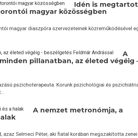
Idén is megtarto
torontói magyar közösségben
ontói magyar diaszpóra szervezeteinek közreműködésével e
A
minden pillanatban, az életed végéig 
sú pszichoterapeuta. Korunk pszichológiai és pszichiátri
..
A nemzet metronómja, a
halak
 azaz Selmeci Péter, aki fiatal korában megszakította zenei