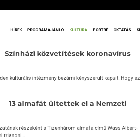
HÍREK
PROGRAMAJÁNLÓ
KULTÚRA
PORTRÉ
OKTATÁS
S
Színházi közvetítések koronavírus
en kulturális intézmény bezárni kényszerült kapuit. Hogy e
13 almafát ültettek el a Nemzeti
atának részeként a Tizenhárom almafa című Wass Albert-
trianoni...