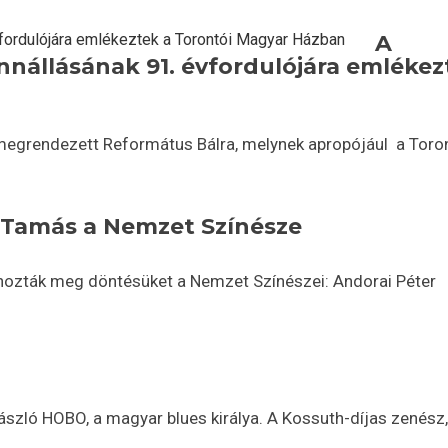
A
nállásának 91. évfordulójára emlékez
megrendezett Református Bálra, melynek apropójául a Toro
 Tamás a Nemzet Színésze
hozták meg döntésüket a Nemzet Színészei: Andorai Péter
ászló HOBO, a magyar blues királya. A Kossuth-díjas zenész,