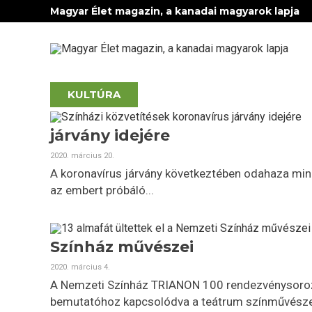
Magyar Élet magazin, a kanadai magyarok lapja
KULTÚRA
járvány idejére
2020. március 20.
A koronavírus járvány következtében odahaza mind
az embert próbáló...
Színház művészei
2020. március 4.
A Nemzeti Színház TRIANON 100 rendezvénysoroz
bemutatóhoz kapcsolódva a teátrum színművészei 