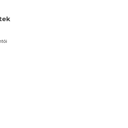
tek
ntói