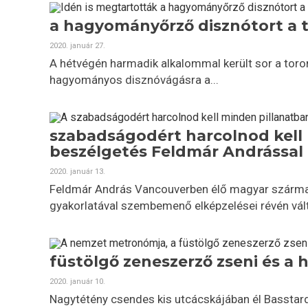
a hagyományőrző disznótort a 
2020. január 27.
A hétvégén harmadik alkalommal került sor a tor
hagyományos disznóvágásra a...
szabadságodért harcolnod kell 
beszélgetés Feldmár Andrással
2020. január 13.
Feldmár András Vancouverben élő magyar származá
gyakorlatával szembemenő elképzelései révén vált.
füstölgő zeneszerző zseni és a 
2020. január 10.
Nagytétény csendes kis utcácskájában él Basstard,