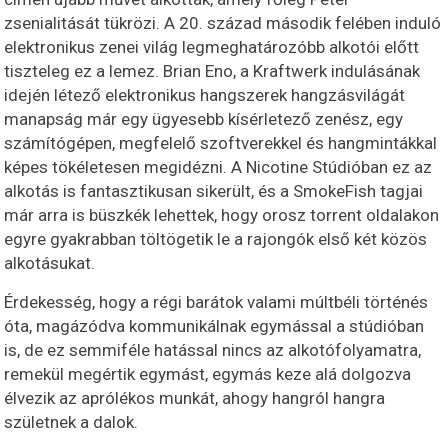
zsenialitását tükrözi. A 20. század második felében induló
elektronikus zenei világ legmeghatározóbb alkotói előtt
tiszteleg ez a lemez. Brian Eno, a Kraftwerk indulásának
idején létező elektronikus hangszerek hangzásvilágát
manapság már egy ügyesebb kísérletező zenész, egy
számítógépen, megfelelő szoftverekkel és hangmintákkal
képes tökéletesen megidézni. A Nicotine Stúdióban ez az
alkotás is fantasztikusan sikerült, és a SmokeFish tagjai
már arra is büszkék lehettek, hogy orosz torrent oldalakon
egyre gyakrabban töltögetik le a rajongók első két közös
alkotásukat.
Érdekesség, hogy a régi barátok valami múltbéli történés
óta, magázódva kommunikálnak egymással a stúdióban
is, de ez semmiféle hatással nincs az alkotófolyamatra,
remekül megértik egymást, egymás keze alá dolgozva
élvezik az aprólékos munkát, ahogy hangról hangra
születnek a dalok.