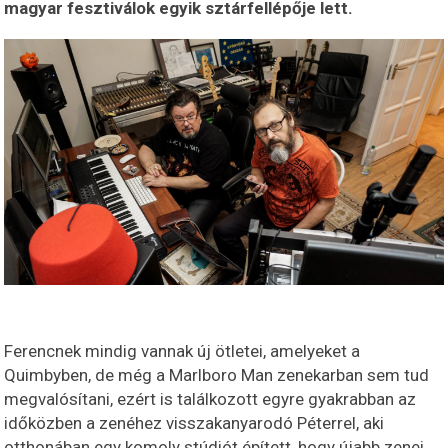
magyar fesztiválok egyik sztárfellépője lett.
Ferencnek mindig vannak új ötletei, amelyeket a
Quimbyben, de még a Marlboro Man zenekarban sem tud
megvalósítani, ezért is találkozott egyre gyakrabban az
időközben a zenéhez visszakanyarodó Péterrel, aki
otthonában egy komoly stúdiót épített, hogy újabb zenei