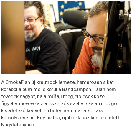
A SmokeFish új krautrock lemeze, hamarosan a két
korábbi album mellé kerül a Bandcampen. Talán nem
tévedek nagyot, ha a műfaji megjelölések közé,
figyelembevéve a zeneszerzők széles skálán mozgó
kísérletező kedvét, én betenném már a kortárs
komolyzenét is. Egy biztos, újabb klasszikus született
Nagytétényben.