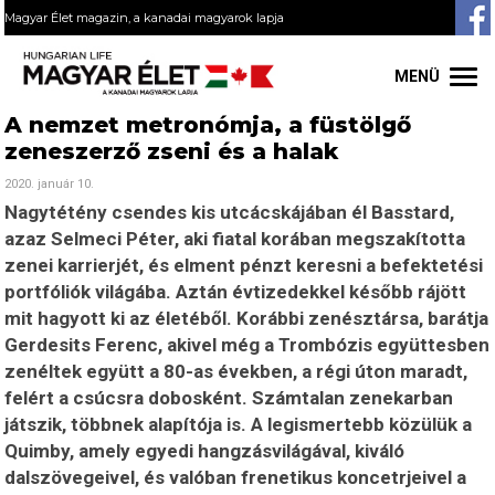
Magyar Élet magazin, a kanadai magyarok lapja
MENÜ
A nemzet metronómja, a füstölgő
zeneszerző zseni és a halak
2020. január 10.
Nagytétény csendes kis utcácskájában él Basstard,
azaz Selmeci Péter, aki fiatal korában megszakította
zenei karrierjét, és elment pénzt keresni a befektetési
portfóliók világába. Aztán évtizedekkel később rájött
mit hagyott ki az életéből. Korábbi zenésztársa, barátja
Gerdesits Ferenc, akivel még a Trombózis együttesben
zenéltek együtt a 80-as években, a régi úton maradt,
felért a csúcsra dobosként. Számtalan zenekarban
játszik, többnek alapítója is. A legismertebb közülük a
Quimby, amely egyedi hangzásvilágával, kiváló
dalszövegeivel, és valóban frenetikus koncetrjeivel a