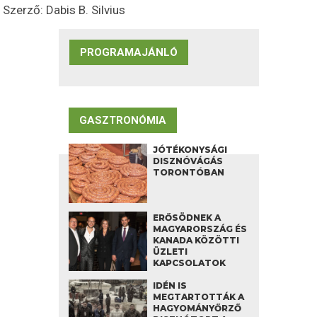
Szerző: Dabis B. Silvius
PROGRAMAJÁNLÓ
GASZTRONÓMIA
JÓTÉKONYSÁGI
DISZNÓVÁGÁS
TORONTÓBAN
ERŐSÖDNEK A
MAGYARORSZÁG ÉS
KANADA KÖZÖTTI
ÜZLETI
KAPCSOLATOK
IDÉN IS
MEGTARTOTTÁK A
HAGYOMÁNYŐRZŐ