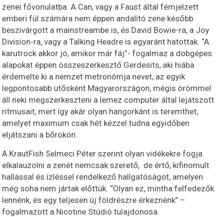
zenei fővonulatba. A Can, vagy a Faust által fémjelzett
emberi fül számára nem éppen andalító zene később
beszivárgott a mainstreambe is, és David Bowie-ra, a Joy
Division-ra, vagy a Talking Headre is egyaránt hatottak. “A
karutrock akkor jó, amikor már fáj”- fogalmaz a dobgépes
alapokat éppen összeszerkesztő Gerdesits, aki hiába
érdemelte ki a nemzet metronómja nevet, az egyik
legpontosabb ütősként Magyarországon, mégis örömmel
áll neki megszerkeszteni a lemez computer által lejátszott
ritmusait, mert így akár olyan hangorkánt is teremthet,
amelyet maximum csak hét kézzel tudna egyidőben
eljátszani a bőrökön.
A KrautFish Selmeci Péter szerint olyan vidékekre fogja
elkalauzolni a zenét nemcsak szerető, de értő, kifinomult
hallással és ízléssel rendelkező hallgatóságot, amelyen
még soha nem jártak előttük. “Olyan ez, mintha felfedezők
lennénk, és egy teljesen új földrészre érkeznénk” –
fogalmazott a Nicotine Stúdió tulajdonosa.