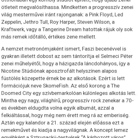
ötleteit megvalósíthassa. Mindketten a progresszív zenei
világ mesterművei iránt rajonganak: a Pink Floyd, Led
Zeppelin, Jethro Tull, Roy Harper, Steven Wilson, a
Kraftwerk, vagy a Tangerine Dream hatottak rájuk oly sok
más remek időtálló, értékes zene mellett.
A nemzet metronómjaként ismert, Faszi becenévvel is
gyakran illetett dobost az sem tántorítja el Selmeci Péter
zenei műhelyétől, hogy a házigazda láncdohányos, így a
Nicotine Stúdiónak aposztrofált helyszínen alapos
füstölés közepette érnek be az alkotások. Ezért is lett
formációjuk neve SkomeFish. Az első korong a The
Doomed City egy szívbemarkolóan különleges alkotás lett.
Mintha egy nagy, világhírű, progresszív rock zenekar a 70-
es években eldugdta volna egyik albumát, azzal a
felkiáltással, hogy még nem érett meg rá az emberiség.
Aztán egy kalandor a 21. század elején előássa ezt a
remekművet és kiadja a nagyvilágnak. A koncept lemez
egyébként a Sztrugackij-testvérek “A kárhozott város”