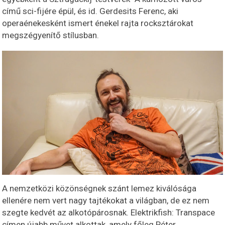
című sci-fijére épül, és id. Gerdesits Ferenc, aki
operaénekesként ismert énekel rajta rocksztárokat
megszégyenítő stílusban.
A nemzetközi közönségnek szánt lemez kiválósága
ellenére nem vert nagy tajtékokat a világban, de ez nem
szegte kedvét az alkotópárosnak. Elektrikfish: Transpace
címen újabb művet alkottak, amely főleg Péter