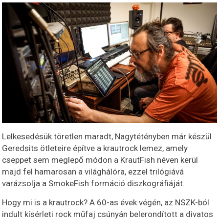
Lelkesedésük töretlen maradt, Nagytétényben már készül
Geredsits ötleteire építve a krautrock lemez, amely
cseppet sem meglepő módon a KrautFish néven kerül
majd fel hamarosan a világhálóra, ezzel trilógiává
varázsolja a SmokeFish formáció diszkográfiáját.
Hogy mi is a krautrock? A 60-as évek végén, az NSZK-ból
indult kísérleti rock műfaj csúnyán belerondított a divatos