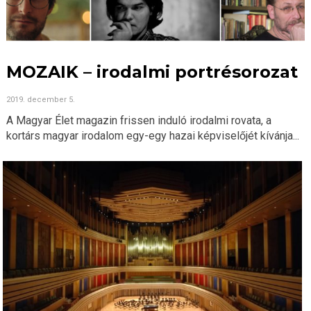
MOZAIK – irodalmi portrésorozat
2019. december 5.
A Magyar Élet magazin frissen induló irodalmi rovata, a
kortárs magyar irodalom egy-egy hazai képviselőjét kívánja...