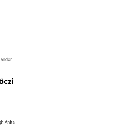
őczi
h Anita