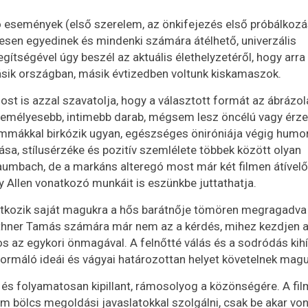
dító események (első szerelem, az önkifejezés első próbálkozá
en egyedinek és mindenki számára átélhető, univerzális
gítségével úgy beszél az aktuális élethelyzetéről, hogy arra
ásik országban, másik évtizedben voltunk kiskamaszok.
ost is azzal szavatolja, hogy a választott formát az ábrázo
emélyesebb, intimebb darab, mégsem lesz öncélú vagy érze
mmákkal birkózik ugyan, egészséges öniróniája végig humo
tása, stílusérzéke és pozitív szemlélete többek között olyan
 Baumbach, de a markáns alteregó most már két filmen átívelő
y Allen vonatkozó munkáit is eszünkbe juttathatja.
ivatkozik saját magukra a hős barátnője tömören megragadva
rthner Tamás számára már nem az a kérdés, mihez kezdjen 
os az egykori önmagával. A felnőtté válás és a sodródás kih
formáló ideái és vágyai határozottan helyet követelnek mag
e és folyamatosan kipillant, rámosolyog a közönségére. A fil
 bölcs megoldási javaslatokkal szolgálni, csak be akar von