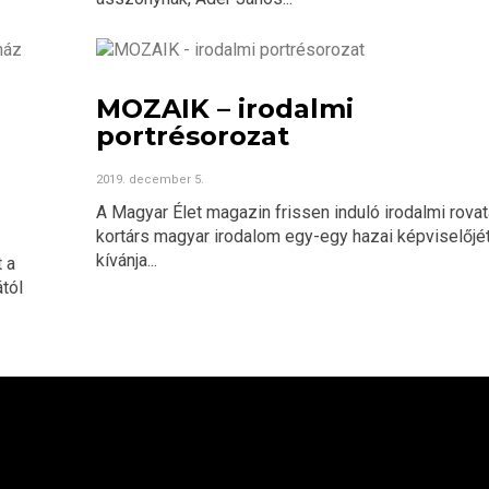
MOZAIK – irodalmi
portrésorozat
2019. december 5.
A Magyar Élet magazin frissen induló irodalmi rovat
kortárs magyar irodalom egy-egy hazai képviselőjé
kívánja...
 a
tól