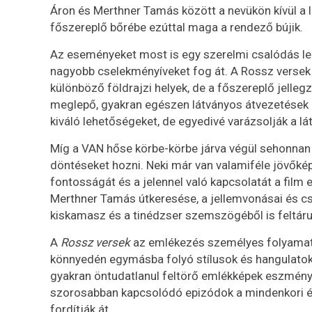
Áron és Merthner Tamás között a nevükön kívül a 
főszereplő bőrébe ezúttal maga a rendező bújik.
Az eseményeket most is egy szerelmi csalódás len
nagyobb cselekményíveket fog át. A Rossz versek s
különböző földrajzi helyek, de a főszereplő jelle
meglepő, gyakran egészen látványos átvezetések 
kiváló lehetőségeket, de egyedivé varázsolják a lá
Míg a VAN hőse körbe-körbe járva végül sehonnan
döntéseket hozni. Neki már van valamiféle jövőké
fontosságát és a jelennel való kapcsolatát a film
Merthner Tamás útkeresése, a jellemvonásai és csa
kiskamasz és a tinédzser szemszögéből is feltáru
A
Rossz versek
az emlékezés személyes folyamatát
könnyedén egymásba folyó stílusok és hangulatok 
gyakran öntudatlanul feltörő emlékképek eszményi
szorosabban kapcsolódó epizódok a mindenkori énké
fordítják át.