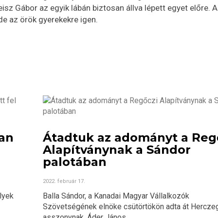
sz Gábor az egyik lábán biztosan állva lépett egyet előre. A
e az örök gyerekekre igen.
ban
Átadtuk az adományt a Reg
Alapítványnak a Sándor
palotában
2022. február 17.
lyek
Balla Sándor, a Kanadai Magyar Vállalkozók
Szövetségének elnöke csütörtökön adta át Herczeg
asszonynak, Áder János...