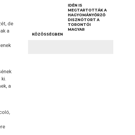
IDÉN IS
MEGTARTOTTÁK A
HAGYOMÁNYŐRZŐ
DISZNÓTORT A
ét, de
TORONTÓI
MAGYAR
sak a
KÖZÖSSÉGBEN
tenek
sének
ki.
ek, a
coló,
ére