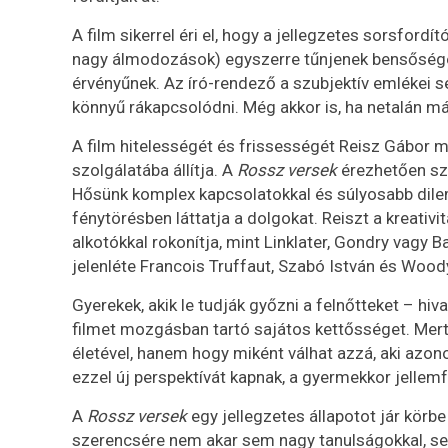
A film sikerrel éri el, hogy a jellegzetes sorsfor
nagy álmodozások) egyszerre tűnjenek bensőséges
érvényűnek. Az író-rendező a szubjektív emlékei se
könnyű rákapcsolódni. Még akkor is, ha netalán m
A film hitelességét és frissességét Reisz Gábor m
szolgálatába állítja. A
Rossz versek
érezhetően sz
Hősünk komplex kapcsolatokkal és súlyosabb dile
fénytörésben láttatja a dolgokat. Reiszt a kreativi
alkotókkal rokonítja, mint Linklater, Gondry vagy
jelenléte Francois Truffaut, Szabó István és Wood
Gyerekek, akik le tudják győzni a felnőtteket – h
filmet mozgásban tartó sajátos kettősséget. Me
életével, hanem hogy miként válhat azzá, aki azon
ezzel új perspektívát kapnak, a gyermekkor jellem
A
Rossz versek
egy jellegzetes állapotot jár körb
szerencsére nem akar sem nagy tanulságokkal, sem