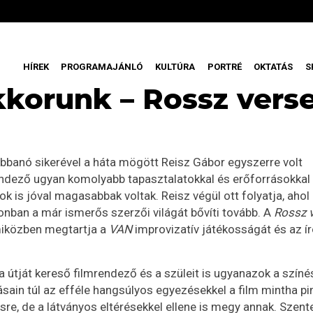
HÍREK
PROGRAMAJÁNLÓ
KULTÚRA
PORTRÉ
OKTATÁS
S
kkorunk – Rossz vers
bbanó sikerével a háta mögött Reisz Gábor egyszerre volt
endező ugyan komolyabb tapasztalatokkal és erőforrásokkal
k is jóval magasabbak voltak. Reisz végül ott folyatja, ahol
onban a már ismerős szerzői világát bővíti tovább. A
Rossz 
miközben megtartja a
VAN
improvizatív játékosságát és az ír
 útját kereső filmrendező és a szüleit is ugyanazok a szín
zásain túl az efféle hangsúlyos egyezésekkel a film mintha p
re, de a látványos eltérésekkel ellene is megy annak. Szent