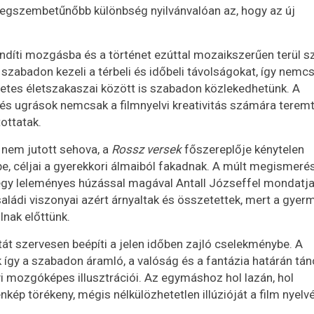
legszembetűnőbb különbség nyilvánvalóan az, hogy az új
díti mozgásba és a történet ezúttal mozaikszerűen terül sz
zabadon kezeli a térbeli és időbeli távolságokat, így nemc
gzetes életszakaszai között is szabadon közlekedhetünk. A
és ugrások nemcsak a filmnyelvi kreativitás számára terem
tottatak.
 nem jutott sehova, a
Rossz versek
főszereplője kénytelen
pe, céljai a gyerekkori álmaiból fakadnak. A múlt megismeré
 egy leleményes húzással magával Antall Józseffel mondatja 
ládi viszonyai azért árnyaltak és összetettek, mert a gyerm
lnak előttünk.
 szervesen beépíti a jelen időben zajló cselekménybe. A
így a szabadon áramló, a valóság és a fantázia határán tán
 mozgóképes illusztrációi. Az egymáshoz hol lazán, hol
p törékeny, mégis nélkülözhetetlen illúzióját a film nyelv