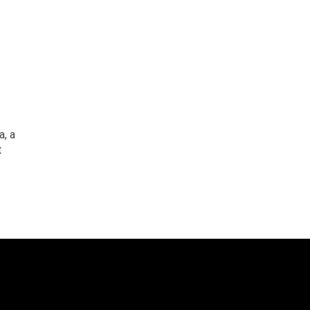
a, a
t