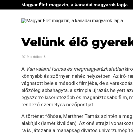
Magyar Élet magazin, a kanadai magyarok lapja
Velünk élő gyere
2019. október 8.
A
Van valami furcsa és megmagyarázhatatlan
kiro
könnyebb és szörnyen nehéz helyzetben. Az író-r
vághatott bele a második filmjébe, de a várakozáso
előzőleg abbahagyta, a szimpla újrázás helyett az
egyszerre kísérletezőbb és magabiztosabb film, 
rendező személyes nézőpontját.
A történet főhőse, Merthner Tamás szintén a maga
alakítják (ismét kiválóan). Az önéletrajzi vonatko
rá is játszana a manapság divatos univerzumépítés