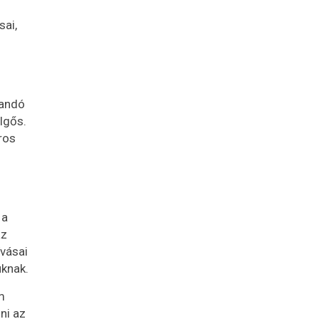
sai,
landó
lgős.
ros
 a
az
ívásai
uknak.
m
ni az