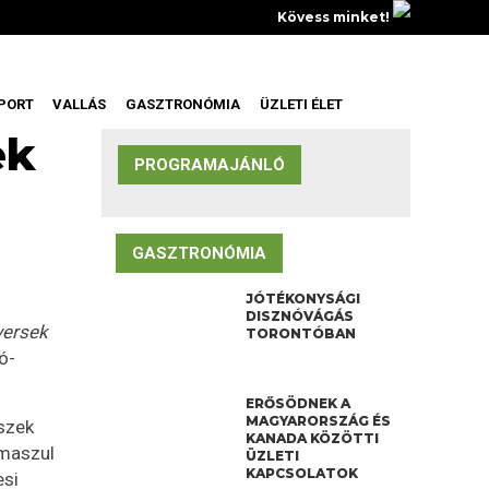
Kövess minket!
PORT
VALLÁS
GASZTRONÓMIA
ÜZLETI ÉLET
ek
PROGRAMAJÁNLÓ
GASZTRONÓMIA
JÓTÉKONYSÁGI
DISZNÓVÁGÁS
versek
TORONTÓBAN
ó-
ERŐSÖDNEK A
MAGYARORSZÁG ÉS
észek
KANADA KÖZÖTTI
imaszul
ÜZLETI
KAPCSOLATOK
esi