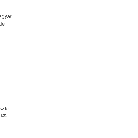
agyar
de
szló
ész,