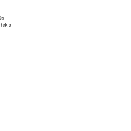
és
tek a