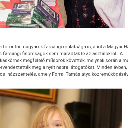
a torontói magyarok farsangi mulatsága is, ahol a Magyar H
 farsangi finomságok sem maradtak le az asztalokról. A
okáskörnek megfelelő műsorok követték, melynek során a m
örvendeztették meg a nyílt napra látogatókat. Minden évben, 
os házszentelés, amely Forrai Tamás atya közreműködésé