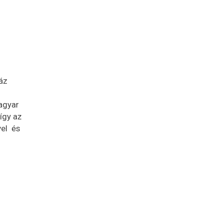
áz
agyar
így az
vel és