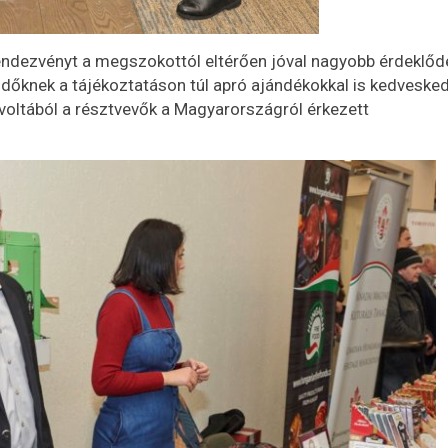
ndezvényt a megszokottól eltérően jóval nagyobb érdeklőd
ődőknek a tájékoztatáson túl apró ajándékokkal is kedvesked
óvoltából a résztvevők a Magyarországról érkezett