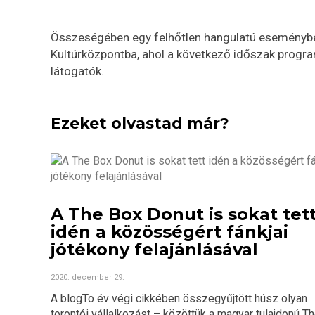
Összeségében egy felhőtlen hangulatú eseményben
Kultúrközpontba, ahol a következő időszak progra
látogatók.
Ezeket olvastad már?
A The Box Donut is sokat tet
idén a közösségért fánkjai
jótékony felajánlásával
2020. december 29.
A blogTo év végi cikkében összegyűjtött húsz olyan
torontói vállalkozást – közöttük a magyar tulajdonú The