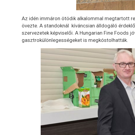
Az idén immáron ötödik alkalommal megtartott re
övezte. A standoknál kíváncsian álldogáló érdekl
szervezetek képviselői. A Hungarian Fine Foods j
gasztrokülönlegességeket is megkóstolhatták.