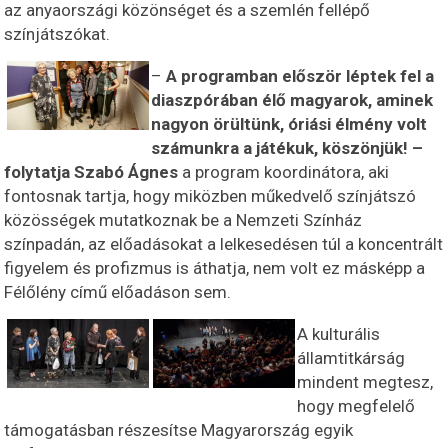
az anyaországi közönséget és a szemlén fellépő
színjátszókat.
–
A programban először léptek fel a
diaszpórában élő magyarok, aminek
nagyon örültünk, óriási élmény volt
számunkra a játékuk, köszönjük! –
folytatja Szabó Ágnes
a program koordinátora, aki
fontosnak tartja, hogy miközben műkedvelő színjátszó
közösségek mutatkoznak be a Nemzeti Színház
színpadán, az előadásokat a lelkesedésen túl a koncentrált
figyelem és profizmus is áthatja, nem volt ez másképp a
Félőlény című előadáson sem.
A kulturális
államtitkárság
mindent megtesz,
hogy megfelelő
támogatásban részesítse Magyarország egyik