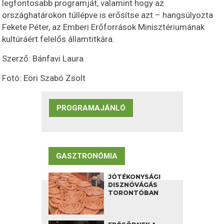
legfontosabb programját, valamint hogy az
országhatárokon túllépve is erősítse azt – hangsúlyozta
Fekete Péter, az Emberi Erőforrások Minisztériumának
kultúráért felelős államtitkára.
Szerző: Bánfavi Laura
Fotó: Eöri Szabó Zsolt
PROGRAMAJÁNLÓ
GASZTRONÓMIA
JÓTÉKONYSÁGI
DISZNÓVÁGÁS
TORONTÓBAN