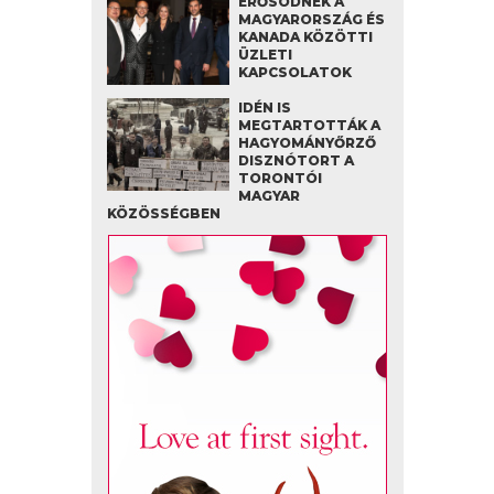
ERŐSÖDNEK A
MAGYARORSZÁG ÉS
KANADA KÖZÖTTI
ÜZLETI
KAPCSOLATOK
IDÉN IS
MEGTARTOTTÁK A
HAGYOMÁNYŐRZŐ
DISZNÓTORT A
TORONTÓI
MAGYAR
KÖZÖSSÉGBEN