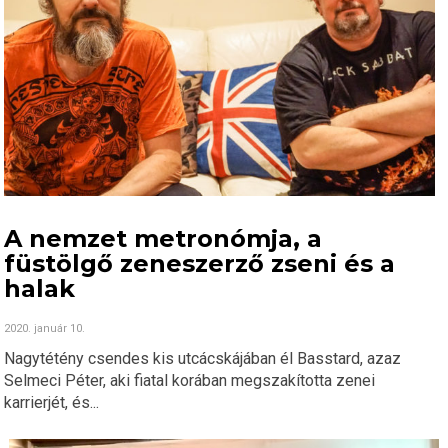
A nemzet metronómja, a
füstölgő zeneszerző zseni és a
halak
2020. január 10.
Nagytétény csendes kis utcácskájában él Basstard, azaz
Selmeci Péter, aki fiatal korában megszakította zenei
karrierjét, és...