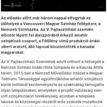
Az előadás előtt már három nappal elfogytak az
ülőhelyek a Vancouveri Magyar Színház fellépésre, a
Nemzeti Színházba. Az V. Pajtaszínházi szemlén
először lépett fel diaszpórából érkező amatőr
színjátszó csoport, a Félőlény című produkció óriási
sikert aratott, álló tapssal köszöntötték a kanadai
magyarokat.
Az V. Pajtaszínházi Szemlének adott otthont a hétvégén a
Nemzeti Színház Gobbi Hilda Színpada és a Kaszás Attila
terem. 2015-ben a Nemzeti Művelődési Intézet a Magyar
Teátrumi Társasággal együttműködve amatőr színjátszó
körök indítását kezdeményezte és szakmailag támogatta
olyan településeken, amelyeken a projekt indulásáig nem
volt színjátszóköri tevékenység, azonban a település
lakosai és közösségei részéről erős szándék mutatkozik