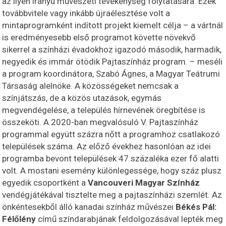
az ilyen irányú művészeti tevékenység folytatására. Ezek
továbbvitele vagy inkább újraélesztése volt a
mintaprogramként indított projekt kiemelt célja – a vártnál
is eredményesebb első programot követte növekvő
sikerrel a színházi évadokhoz igazodó második, harmadik,
negyedik és immár ötödik Pajtaszínház program. – meséli
a program koordinátora, Szabó Ágnes, a Magyar Teátrumi
Társaság alelnöke. A közösségeket nemcsak a
színjátszás, de a közös utazások, egymás
megvendégelése, a település hírnevének öregbítése is
összeköti. A 2020-ban megvalósuló V. Pajtaszínház
programmal együtt százra nőtt a programhoz csatlakozó
települések száma. Az előző évekhez hasonlóan az idei
programba bevont települések 47 százaléka ezer fő alatti
volt. A mostani esemény különlegessége, hogy száz plusz
egyedik csoportként a
Vancouveri Magyar Színház
vendégjátékával tisztelte meg a pajtaszínházi szemlét. Az
önkéntesekből álló kanadai színház művészei
Békés Pál:
Félőlény
című színdarabjának feldolgozásával lepték meg