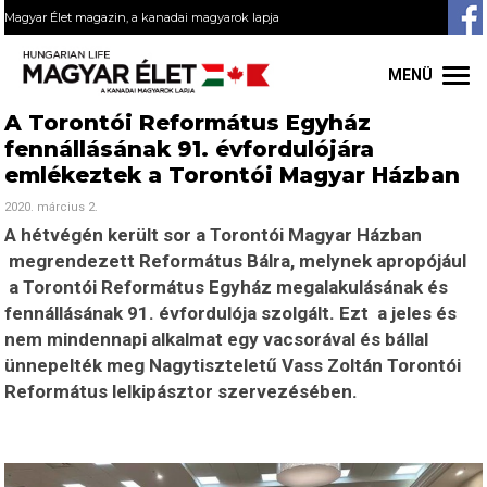
Magyar Élet magazin, a kanadai magyarok lapja
MENÜ
A Torontói Református Egyház
fennállásának 91. évfordulójára
emlékeztek a Torontói Magyar Házban
2020. március 2.
A hétvégén került sor a Torontói Magyar Házban
megrendezett Református Bálra, melynek apropójául
a Torontói Református Egyház megalakulásának és
fennállásának 91. évfordulója szolgált. Ezt a jeles és
nem mindennapi alkalmat egy vacsorával és bállal
ünnepelték meg Nagytiszteletű Vass Zoltán Torontói
Református lelkipásztor szervezésében.