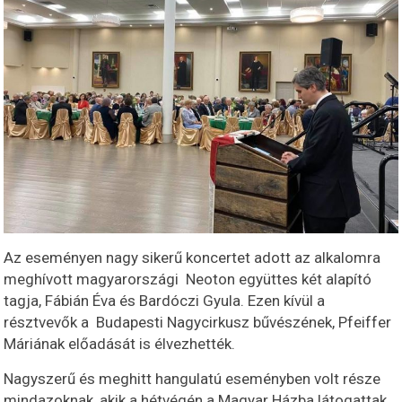
Az eseményen nagy sikerű koncertet adott az alkalomra
meghívott magyarországi Neoton együttes két alapító
tagja, Fábián Éva és Bardóczi Gyula. Ezen kívül a
résztvevők a Budapesti Nagycirkusz bűvészének, Pfeiffer
Máriának előadását is élvezhették.
Nagyszerű és meghitt hangulatú eseményben volt része
mindazoknak, akik a hétvégén a Magyar Házba látogattak