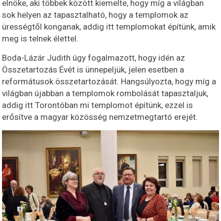
elnöke, aki többek között kiemelte, hogy míg a világban
sok helyen az tapasztalható, hogy a templomok az
ürességtől konganak, addig itt templomokat építünk, amik
meg is telnek élettel.
Boda-Lázár Judith úgy fogalmazott, hogy idén az
Összetartozás Évét is ünnepeljük, jelen esetben a
reformátusok összetartozását. Hangsúlyozta, hogy míg a
világban újabban a templomok rombolását tapasztaljuk,
addig itt Torontóban mi templomot építünk, ezzel is
erősítve a magyar közösség nemzetmegtartó erejét.