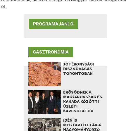
el.
PROGRAMAJÁNLÓ
GASZTRONÓMIA
JÓTÉKONYSÁGI
DISZNÓVÁGÁS
TORONTÓBAN
ERŐSÖDNEK A
MAGYARORSZÁG ÉS
KANADA KÖZÖTTI
ÜZLETI
KAPCSOLATOK
IDÉN IS
MEGTARTOTTÁK A
HAGYOMÁNYŐRZŐ