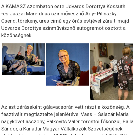
A KAMASZ szombaton este Udvaros Dorottya Kossuth
-és Jászai Mari- díjas színművésznő Ady- Pilinszky:
Csend, törékeny, üres cimű egy órás estjével zárult, majd
Udvaros Dorottya színművésznő autogramot osztott a
közönségnek.
Az est zárásaként gálavacsorán vett részt a közönség. A
fesztivált megtisztelte jelenlétével Vass – Salazár Mária
nagykövet asszony, Palkovits Valér torontói főkonzul, Balla
Sándor, a Kanadai Magyar Vállalkozók Szövetségének