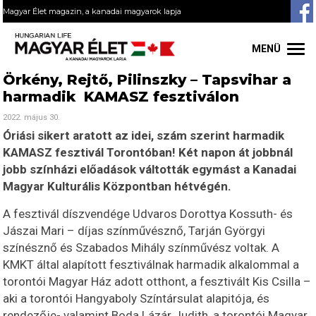
Magyar Élet magazin, a kanadai magyarok lapja
MENÜ
Örkény, Rejtő, Pilinszky – Tapsvihar a
harmadik KAMASZ fesztiválon
2022. május 30.
Óriási sikert aratott az idei, szám szerint harmadik
KAMASZ fesztivál Torontóban! Két napon át jobbnál
jobb színházi előadások váltották egymást a Kanadai
Magyar Kulturális Központban hétvégén.
A fesztivál díszvendége Udvaros Dorottya Kossuth- és
Jászai Mari – díjas színművésznő, Tarján Györgyi
színésznő és Szabados Mihály színművész voltak. A
KMKT által alapított fesztiválnak harmadik alkalommal a
torontói Magyar Ház adott otthont, a fesztivált Kis Csilla –
aki a torontói Hangyaboly Színtársulat alapitója, és
rendezője- valamint Boda Lázár Judith, a torontói Magyar