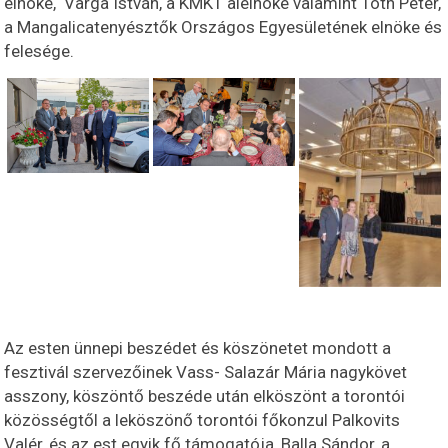
elnöke, Varga István, a KMKT alelnöke valamint Tóth Péter,
a Mangalicatenyésztők Országos Egyesületének elnöke és
felesége.
Az esten ünnepi beszédet és köszönetet mondott a
fesztivál szervezőinek Vass- Salazár Mária nagykövet
asszony, köszöntő beszéde után elköszönt a torontói
közösségtől a leköszönő torontói főkonzul Palkovits
Valér, és az est egyik fő támogatója, Balla Sándor, a