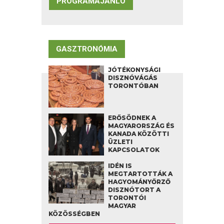
PROGRAMAJÁNLÓ
GASZTRONÓMIA
JÓTÉKONYSÁGI
DISZNÓVÁGÁS
TORONTÓBAN
ERŐSÖDNEK A
MAGYARORSZÁG ÉS
KANADA KÖZÖTTI
ÜZLETI
KAPCSOLATOK
IDÉN IS
MEGTARTOTTÁK A
HAGYOMÁNYŐRZŐ
DISZNÓTORT A
TORONTÓI
MAGYAR
KÖZÖSSÉGBEN