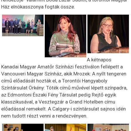
Ház elnökasszonya fogták össze.
A kétnapos
Kanadai Magyar Amatőr Színházi fesztiválon fellépett a
Vancouveri Magyar Színház, akik Mrozek: A nyílt tengeren
című előadását hozták el, a Torontói Hangyaboly
Színtársulat Örkény: Tóték című művével lépett színpadra,
az Edmontoni Északi Fény Társulat pedig Rejtő egyik
klasszikusával, a Vesztegzár a Grand Hotelben címu
előadással remekelt. A Calgary-i színtársulat sajnos idén
nem tudott részt venni a rendezvényen.