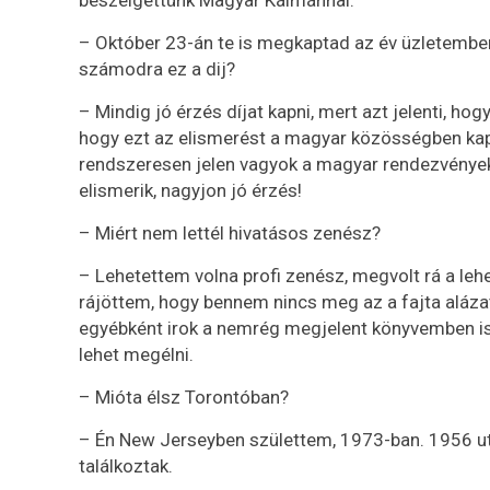
beszélgettünk Magyar Kálmánnal.
– Október 23-án te is megkaptad az év üzletember
számodra ez a dij?
– Mindig jó érzés díjat kapni, mert azt jelenti, h
hogy ezt az elismerést a magyar közösségben ka
rendszeresen jelen vagyok a magyar rendezvényeke
elismerik, nagyjon jó érzés!
– Miért nem lettél hivatásos zenész?
– Lehetettem volna profi zenész, megvolt rá a l
rájöttem, hogy bennem nincs meg az a fajta aláza
egyébként irok a nemrég megjelent könyvemben is
lehet megélni.
– Mióta élsz Torontóban?
– Én New Jerseyben születtem, 1973-ban. 1956 utá
találkoztak.