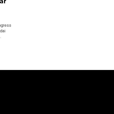
ar
ngress
dai
.