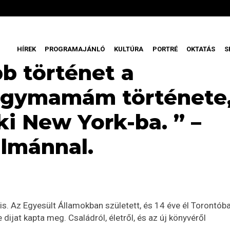
HÍREK
PROGRAMAJÁNLÓ
KULTÚRA
PORTRÉ
OKTATÁS
S
b történet a
agymamám története
ki New York-ba. ” –
álmánnal.
is. Az Egyesült Államokban született, és 14 éve él Torontóba
jat kapta meg. Családról, életről, és az új könyvéről