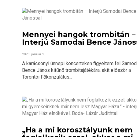
Mennyei hangok trombitán –
Interjú Samodai Bence János
2020. január 9.
A karácsonyi ünnepi koncerteken figyeltem fel Samod
Bence János kitűnő trombitajátékára, akit először a
Torontói Főkonzulátus...
„Ha a mi korosztályunk nem