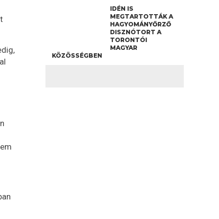
IDÉN IS
MEGTARTOTTÁK A
t
HAGYOMÁNYŐRZŐ
DISZNÓTORT A
TORONTÓI
MAGYAR
edig,
KÖZÖSSÉGBEN
al
an
 nem
ban