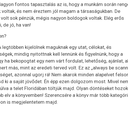
 Nagyon fontos tapasztalás az is, hogy a munkám során reng
k voltak, és nem éreztem jól magam a társaságukban. De
 volt sok pénzük, mégis nagyon boldogok voltak. Elég erős
 de jó, ha van!
en?
A legtöbben kijelölnek maguknak egy utat, célokat, és
gek, mindig nyitottnak kell lennünk és figyelnünk, hogy a
y ha bekopogtat egy nem várt fordulat, lehetőség, ajánlat, a
mert más, mint az eredeti terved volt. Ez az „always be scann
őséget, azonnal ugorj rá! Nem akarok minden alapelvet felsor
tsd ki a saját jövődet. Én épp ezen dolgozom most. Mivel ne
úlva a telet Floridában töltjük majd. Olyan döntéseket hozo
bb elv a könyvemben! Szerencsére a könyv már több kategór
ágon is megjelentetem majd.