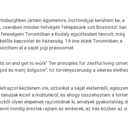
ittsburghben jártam egyetemre, ösztöndijjal kerültem be, a
t, cserében minden hétvégén fellépésünk volt Bostontól San
A feleségem Torontóban a Kodály együttesben táncolt, még
belőle kapcsolat és házasság. 14 éve élünk Torontóban, a
kezdtem el a saját jogi praxisomat.
 on and get to work” Ten principles for zestful living cimet 
ágod és menj dolgozni”, tiz törvényszeruség a sikeres élethez
etrajzot kezdetem irni, sztorikat a saját életemből, egészen
 tanuljak kicsit a múltunkról, és ahogy összehoztam a törté
ből olyan alapelvek rajzolódnak ki, amelyek gyakorlatilag di
amit mindig éreztek rajtam az emberek, az irás közben az is