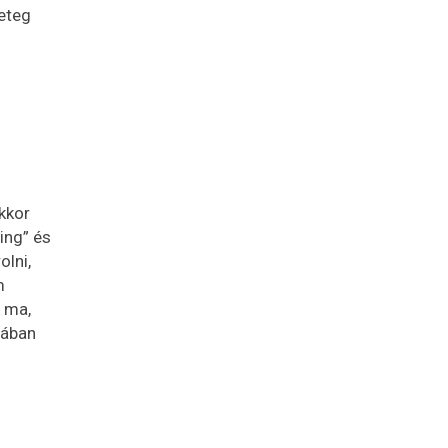
eteg
kkor
ing” és
olni,
m
k ma,
iában