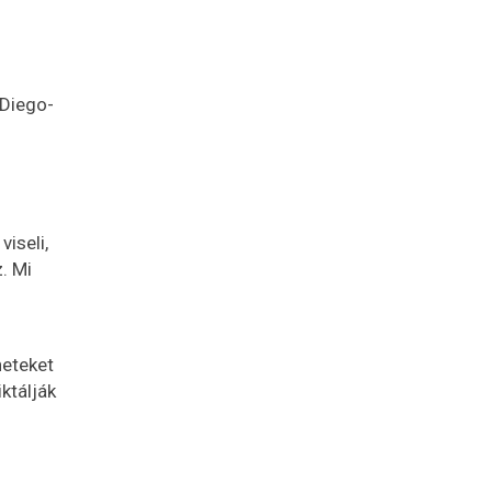
 Diego-
viseli,
. Mi
neteket
ktálják