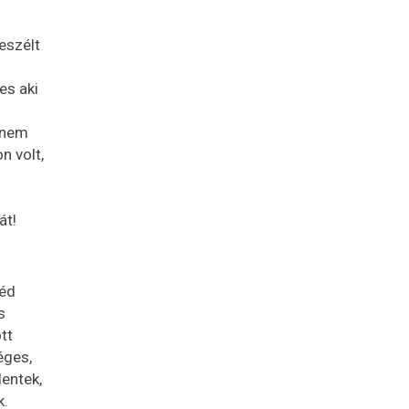
eszélt
es aki
t nem
n volt,
át!
véd
s
tt
éges,
lentek,
k.