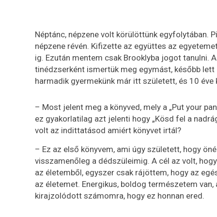
Néptánc, népzene volt körülöttünk egyfolytában. P
népzene révén. Kifizette az együttes az egyeteme
ig. Ezután mentem csak Brooklyba jogot tanulni. 
tinédzserként ismertük meg egymást, később lett 
harmadik gyermekünk már itt született, és 10 éve 
– Most jelent meg a könyved, mely a „Put your pants
ez gyakorlatilag azt jelenti hogy „Kösd fel a nadr
volt az indittatásod amiért könyvet irtál?
– Ez az első könyvem, ami úgy született, hogy önél
visszamenőleg a dédszüleimig. A cél az volt, hogy
az életemből, egyszer csak rájöttem, hogy az egész
az életemet. Energikus, boldog természetem van, 
kirajzolódott számomra, hogy ez honnan ered.