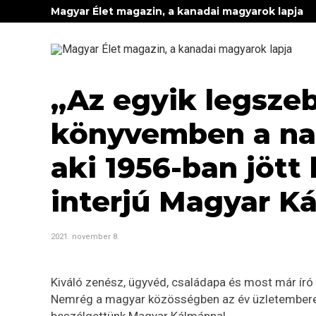
Magyar Élet magazin, a kanadai magyarok lapja
„Az egyik legszeb
könyvemben a n
aki 1956-ban jött 
interjú Magyar K
2021. november 8.
Kiváló zenész, ügyvéd, családapa és most már író 
Nemrég a magyar közösségben az év üzletembere di