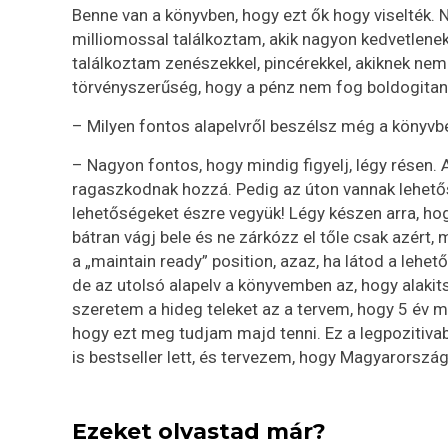
Benne van a könyvben, hogy ezt ők hogy viselték.
milliomossal találkoztam, akik nagyon kedvetlene
találkoztam zenészekkel, pincérekkel, akiknek nem
törvényszerűség, hogy a pénz nem fog boldogitani,
– Milyen fontos alapelvről beszélsz még a könyvb
– Nagyon fontos, hogy mindig figyelj, légy résen. 
ragaszkodnak hozzá. Pedig az úton vannak lehetősé
lehetőségeket észre vegyük! Légy készen arra, hog
bátran vágj bele és ne zárkózz el tőle csak azért, 
a „maintain ready” position, azaz, ha látod a lehet
de az utolsó alapelv a könyvemben az, hogy alaki
szeretem a hideg teleket az a tervem, hogy 5 év m
hogy ezt meg tudjam majd tenni. Ez a legpozitiva
is bestseller lett, és tervezem, hogy Magyarorsz
Ezeket olvastad már?