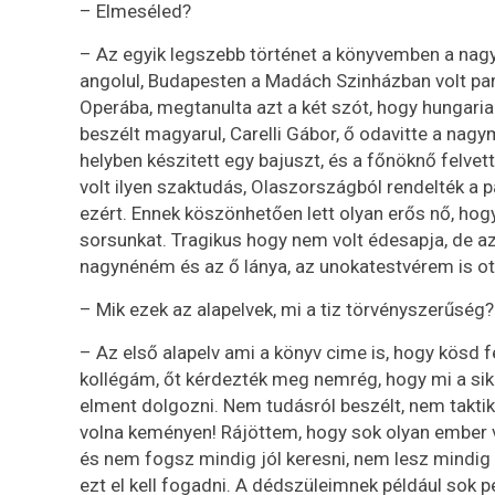
– Elmeséled?
– Az egyik legszebb történet a könyvemben a nag
angolul, Budapesten a Madách Szinházban volt par
Operába, megtanulta azt a két szót, hogy hungaria
beszélt magyarul, Carelli Gábor, ő odavitte a n
helyben készitett egy bajuszt, és a főnöknő felve
volt ilyen szaktudás, Olaszországból rendelték a p
ezért. Ennek köszönhetően lett olyan erős nő, ho
sorsunkat. Tragikus hogy nem volt édesapja, de az
nagynéném és az ő lánya, az unokatestvérem is ot
– Mik ezek az alapelvek, mi a tiz törvényszerűség?
– Az első alapelv ami a könyv cime is, hogy kösd f
kollégám, őt kérdezték meg nemrég, hogy mi a sike
elment dolgozni. Nem tudásról beszélt, nem taktik
volna keményen! Rájöttem, hogy sok olyan ember van
és nem fogsz mindig jól keresni, nem lesz mindig 
ezt el kell fogadni. A dédszüleimnek például sok 