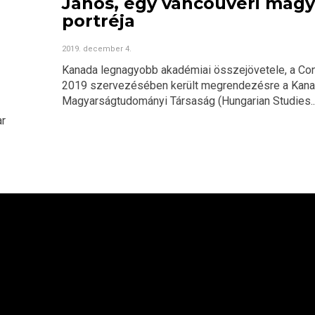
János, egy vancouveri magy
portréja
2019. december 4.
Kanada legnagyobb akadémiai összejövetele, a Co
2019 szervezésében került megrendezésre a Kana
Magyarságtudományi Társaság (Hungarian Studies..
ar