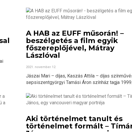
A HAB az EUFF műsorán! –
sal
beszélgetés a film egyik
főszereplőjével, Mátray
Lászlóval
ai
2021. november 12.
Jászai Mari – díjas, Kaszás Attila – díjas színművé
sepsiszentgyörgyi Tamási Áron színház tagja 1999..
Aki történelmet tanult és
történelmet formált – Tímá