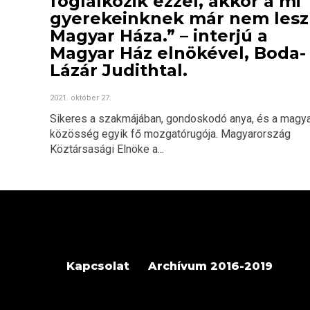
foglalkozik ezzel, akkor a mi
gyerekeinknek már nem lesz
Magyar Háza.” – interjú a
Magyar Ház elnökével, Boda-
Lázár Judithtal.
2021. október 27.
Sikeres a szakmájában, gondoskodó anya, és a magy
közösség egyik fő mozgatórugója. Magyarország
Köztársasági Elnöke a...
Kapcsolat
Archívum 2016-2019