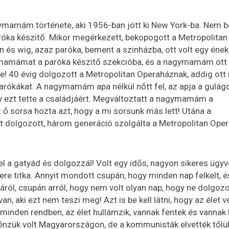
ymamám története, aki 1956-ban jött ki New York-ba. Nem b
óka készitő. Mikor megérkezett, bekopogott a Metropolitan
n és wig, azaz paróka, bement a szinházba, ott volt egy ének
agymamámat a paróka készitő szekcióba, és a nagymamám ott
tte! 40 évig dolgozott a Metropolitan Operaháznak, addig ot
arókákat. A nagymamám apa nélkül nőtt fel, az apja a gulágo
gy ezt tette a családjáért. Megváltoztatt a nagymamám a
 ő sorsa hozta azt, hogy a mi sorsunk más lett! Utána a
t dolgozott, három generáció szolgálta a Metropolitan Oper
el a gatyád és dolgozzál! Volt egy idős, nagyon sikeres ügy
re titka. Annyit mondott csupán, hogy minden nap felkelt, é
áról, csupán arról, hogy nem volt olyan nap, hogy ne dolgozo
, aki ezt nem teszi meg! Azt is be kell látni, hogy az élet v
minden rendben, az élet hullámzik, vannak fentek és vannak 
pénzük volt Magyarországon, de a kommunisták elvették tőlü