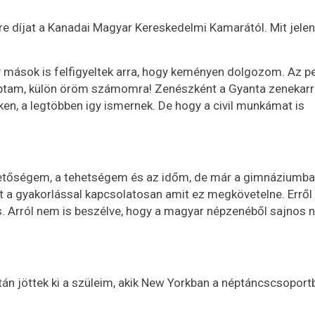
e díjat a Kanadai Magyar Kereskedelmi Kamarától. Mit jelen
ogy mások is felfigyeltek arra, hogy keményen dolgozom. Az p
ptam, külön öröm számomra! Zenészként a Gyanta zenekarr
n, a legtöbben igy ismernek. De hogy a civil munkámat is
ehetőségem, a tehetségem és az időm, de már a gimnáziumb
t a gyakorlással kapcsolatosan amit ez megkövetelne. Erről
. Arról nem is beszélve, hogy a magyar népzenéből sajnos
n jöttek ki a szüleim, akik New Yorkban a néptáncscsoport