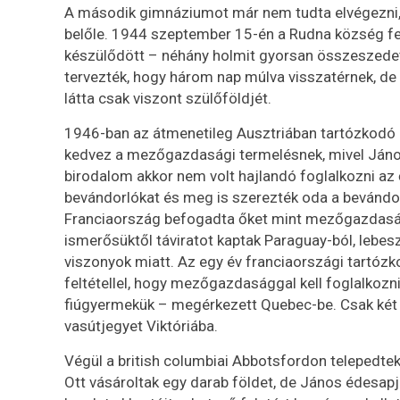
A második gimnáziumot már nem tudta elvégezni, m
belőle. 1944 szeptember 15-én a Rudna község fel
készülődött – néhány holmit gyorsan összeszede
tervezték, hogy három nap múlva visszatérnek, d
látta csak viszont szülőföldjét.
1946-ban az átmenetileg Ausztriában tartózkodó c
kedvez a mezőgazdasági termelésnek, mivel János 
birodalom akkor nem volt hajlandó foglalkozni az
bevándorlókat és meg is szerezték oda a bevándorl
Franciaország befogadta őket mint mezőgazdaság
ismerősüktől táviratot kaptak Paraguay-ból, lebes
viszonyok miatt. Az egy év franciaországi tartóz
feltétellel, hogy mezőgazdasággal kell foglalkozni
fiúgyermekük – megérkezett Quebec-be. Csak két h
vasútjegyet Viktóriába.
Végül a british columbiai Abbotsfordon telepedtek
Ott vásároltak egy darab földet, de János édesapja