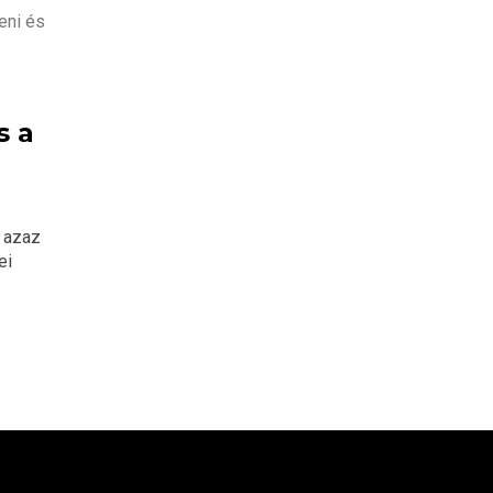
s a
 azaz
ei