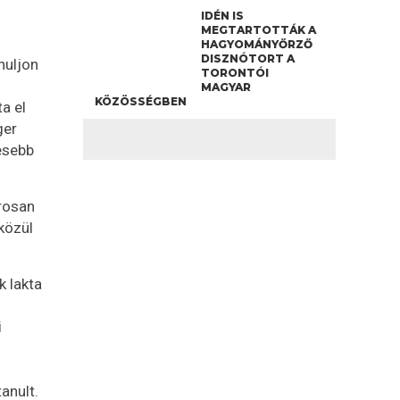
IDÉN IS
MEGTARTOTTÁK A
HAGYOMÁNYŐRZŐ
DISZNÓTORT A
nuljon
TORONTÓI
MAGYAR
KÖZÖSSÉGBEN
a el
ger
esebb
orosan
közül
 lakta
i
anult.