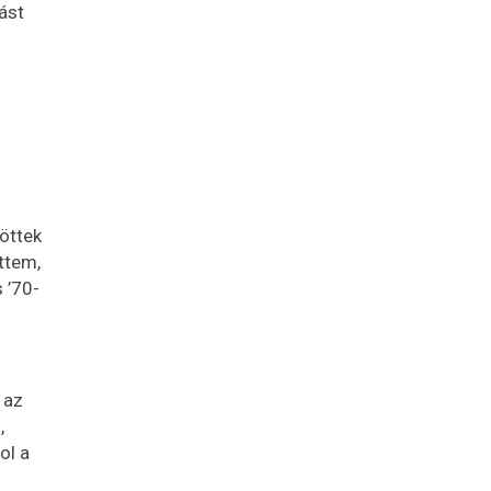
ást
n
jöttek
ttem,
 ’70-
 az
,
ol a