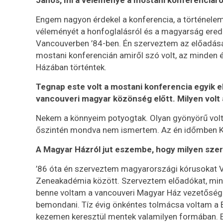
János, mi a véleménye a mostani konferenciáró
Engem nagyon érdekel a konferencia, a történelem
véleményét a honfoglalásról és a magyarság erede
Vancouverben ’84-ben. Én szerveztem az előadásá
mostani konferencián amiről szó volt, az minden é
Házában történtek.
Tegnap este volt a mostani konferencia egyik 
vancouveri magyar közönség előtt. Milyen volt
Nekem a könnyeim potyogtak. Olyan gyönyörű volt.
őszintén mondva nem ismertem. Az én időmben Ko
A Magyar Házról jut eszembe, hogy milyen szer
’86 óta én szerveztem magyarországi kórusokat V
Zeneakadémia között. Szerveztem előadókat, mint 
benne voltam a vancouveri Magyar Ház vezetőségé
bemondani. Tíz évig önkéntes tolmácsa voltam a Bev
kezemen keresztül mentek valamilyen formában. E