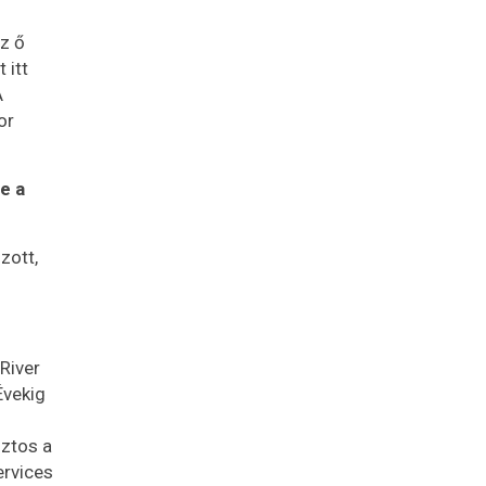
z ő
 itt
A
or
e a
zott,
River
Évekig
iztos a
ervices