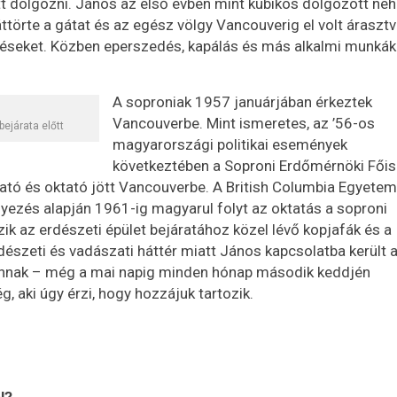
ett dolgozni. János az első évben mint kubikos dolgozott ne
ttörte a gátat és az egész völgy Vancouverig el volt árasztv
 töltéseket. Közben eperszedés, kapálás és más alkalmi munkák
A soproniak 1957 januárjában érkeztek
Vancouverbe. Mint ismeretes, az ’56-os
ejárata előtt
magyarországi politikai események
következtében a Soproni Erdőmérnöki Főis
gató és oktató jött Vancouverbe. A British Columbia Egyetem
ezés alapján 1961-ig magyarul folyt az oktatás a soproni
ik az erdészeti épület bejáratához közel lévő kopjafák és a
szeti és vadászati háttér miatt János kapcsolatba került 
 vannak – még a mai napig minden hónap második keddjén
, aki úgy érzi, hogy hozzájuk tartozik.