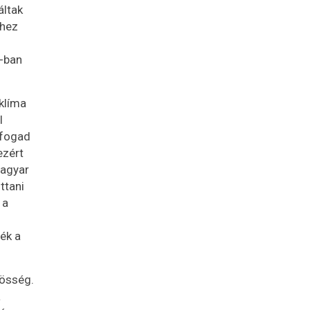
áltak
dhez
6-ban
klíma
l
 fogad
ezért
magyar
ttani
 a
ék a
zösség.
a