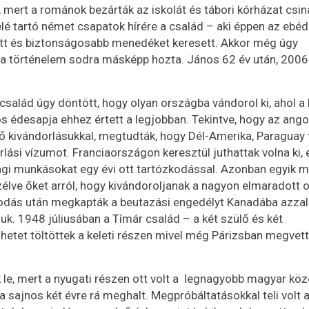
ert a románok bezárták az iskolát és tábori kórházat csin
é tartó német csapatok hírére a család – aki éppen az ebé
tt és biztonságosabb menedéket keresett. Akkor még úgy
e a történelem sodra másképp hozta. János 62 év után, 200
salád úgy döntött, hogy olyan országba vándorol ki, ahol a 
édesapja ehhez értett a legjobban. Tekintve, hogy az ango
 ő kivándorlásukkal, megtudták, hogy Dél-Amerika, Paraguay
ási vízumot. Franciaországon keresztül juthattak volna ki, 
i munkásokat egy évi ott tartózkodással. Azonban egyik 
zélve őket arról, hogy kivándoroljanak a nagyon elmaradott o
kodás után megkapták a beutazási engedélyt Kanadába azzal
uk. 1948 júliusában a Tímár család – a két szülő és két
etet töltöttek a keleti részen mivel még Párizsban megvett
 le, mert a nyugati részen ott volt a legnagyobb magyar kö
 sajnos két évre rá meghalt. Megpróbáltatásokkal teli volt 