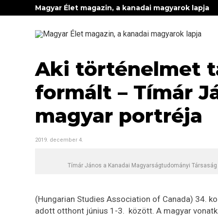
Magyar Élet magazin, a kanadai magyarok lapja
Aki történelmet t
formált – Tímár J
magyar portréja
2019. december 4.
Tímár János a Kanadai Magyarságtudományi Társaság 
(Hungarian Studies Association of Canada) 34. ko
adott otthont június 1-3. között. A magyar vonat