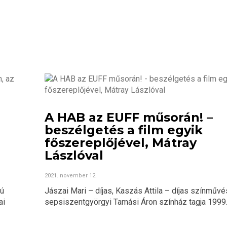
A HAB az EUFF műsorán! –
beszélgetés a film egyik
főszereplőjével, Mátray
Lászlóval
2021. november 12.
sú
Jászai Mari – díjas, Kaszás Attila – díjas színművé
ai
sepsiszentgyörgyi Tamási Áron színház tagja 1999..