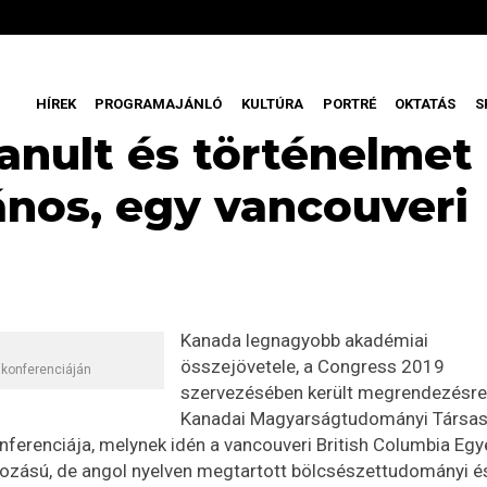
HÍREK
PROGRAMAJÁNLÓ
KULTÚRA
PORTRÉ
OKTATÁS
S
anult és történelmet
ános, egy vancouveri
Kanada legnagyobb akadémiai
összejövetele, a Congress 2019
konferenciáján
szervezésében került megrendezésre
Kanadai Magyarságtudományi Társa
nferenciája, melynek idén a vancouveri British Columbia Eg
kozású, de angol nyelven megtartott bölcsészettudományi é