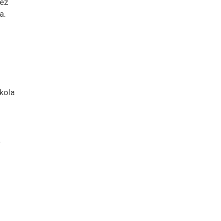
héz
a.
kola
a