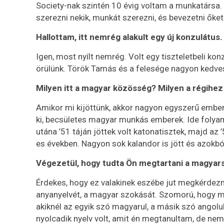
Society-nak szintén 10 évig voltam a munkatársa.
szerezni nekik, munkát szerezni, és bevezetni őket
Hallottam, itt nemrég alakult egy új konzulátus.
Igen, most nyílt nemrég. Volt egy tiszteletbeli k
örülünk. Török Tamás és a felesége nagyon kedve
Milyen itt a magyar közösség? Milyen a régihez
Amikor mi kijöttünk, akkor nagyon egyszerű embere
ki, becsületes magyar munkás emberek. Ide folyam
utána ’51 táján jöttek volt katonatisztek, majd az
es években. Nagyon sok kalandor is jött és azokbó
Végezetül, hogy tudta Ön megtartani a magyar
Érdekes, hogy ez valakinek eszébe jut megkérdezn
anyanyelvét, a magyar szokását. Szomorú, hogy m
akiknél az egyik szó magyarul, a másik szó angolul
nyolcadik nyelv volt, amit én megtanultam, de ne