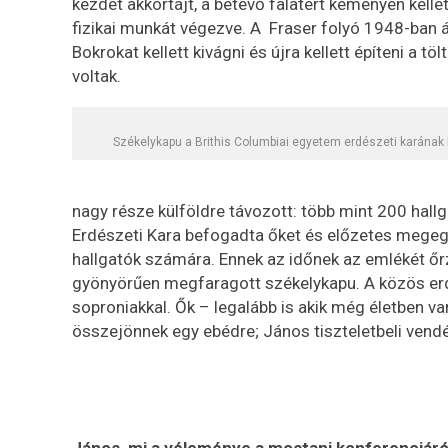
kezdet akkortájt, a betevő falatért keményen kell
fizikai munkát végezve. A Fraser folyó 1948-ban á
Bokrokat kellett kivágni és újra kellett építeni a
voltak.
Székelykapu a Brithis Columbiai egyetem erdészeti karának b
nagy része külföldre távozott: több mint 200 hall
Erdészeti Kara befogadta őket és előzetes megegy
hallgatók számára. Ennek az időnek az emlékét őrz
gyönyörűen megfaragott székelykapu. A közös erdé
soproniakkal. Ők – legalább is akik még életben
összejönnek egy ebédre; János tiszteletbeli vendég