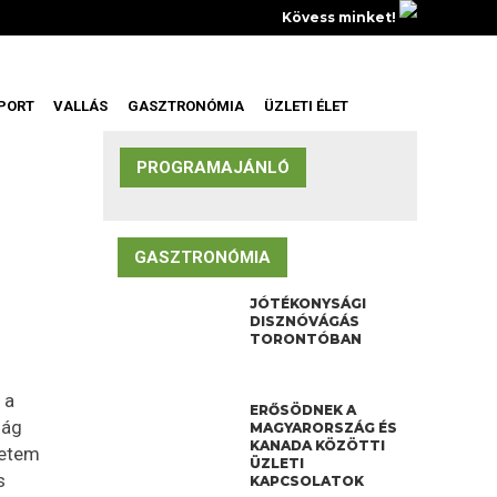
Kövess minket!
PORT
VALLÁS
GASZTRONÓMIA
ÜZLETI ÉLET
PROGRAMAJÁNLÓ
GASZTRONÓMIA
JÓTÉKONYSÁGI
DISZNÓVÁGÁS
TORONTÓBAN
 a
ERŐSÖDNEK A
ság
MAGYARORSZÁG ÉS
KANADA KÖZÖTTI
yetem
ÜZLETI
s
KAPCSOLATOK