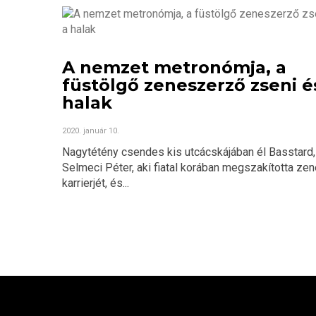
A nemzet metronómja, a
füstölgő zeneszerző zseni é
halak
2020. január 10.
Nagytétény csendes kis utcácskájában él Basstard,
Selmeci Péter, aki fiatal korában megszakította zen
karrierjét, és...