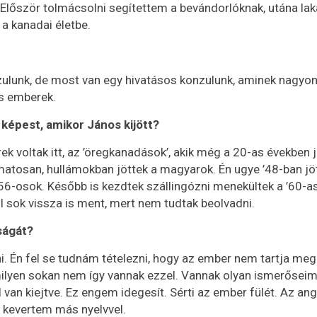
 Először tolmácsolni segítettem a bevándorlóknak, utána lak
 a kanadai életbe.
onzulunk, de most van egy hivatásos konzulunk, aminek nagyo
s emberek.
 képest, amikor János kijött?
k voltak itt, az ’öregkanadások’, akik még a 20-as években 
atosan, hullámokban jöttek a magyarok. Én ugye ’48-ban jö
 ’56-osok. Később is kezdtek szállingózni menekültek a ’60-as
l sok vissza is ment, mert nem tudtak beolvadni.
ságát?
i. Én fel se tudnám tételezni, hogy az ember nem tartja meg
ilyen sokan nem így vannak ezzel. Vannak olyan ismerőseim
 van kiejtve. Ez engem idegesít. Sérti az ember fülét. Az ang
m kevertem más nyelvvel.