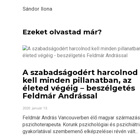
Sándor Ilona
Ezeket olvastad már?
A szabadságodért harcolnod
kell minden pillanatban, az
életed végéig – beszélgetés
Feldmár Andrással
2020. január 13.
Feldmár András Vancouverben élő magyar származá
pszichoterapeuta. Korunk pszichológiai és pszichiátri
gyakorlatával szembemenő elképzelései révén vált...