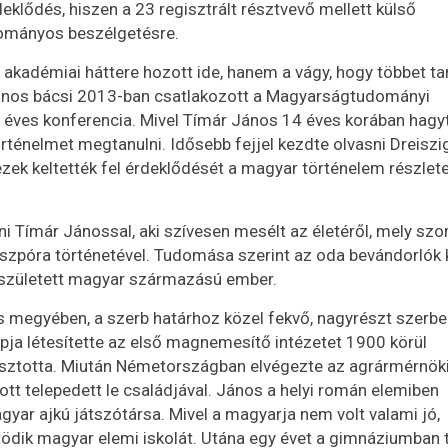
klődés, hiszen a 23 regisztrált résztvevő mellett külső
dományos beszélgetésre.
m akadémiai háttere hozott ide, hanem a vágy, hogy többet ta
János bácsi 2013-ban csatlakozott a Magyarságtudományi
 éves konferencia. Mivel Tímár János 14 éves korában hagyt
rténelmet megtanulni. Idősebb fejjel kezdte olvasni Dreiszi
ezek keltették fel érdeklődését a magyar történelem részlet
i Tímár Jánossal, aki szívesen mesélt az életéről, mely sz
szpóra történetével. Tudomása szerint az oda bevándorlók 
 született magyar származású ember.
 megyében, a szerb határhoz közel fekvő, nagyrészt szerbek
ja létesítette az első magnemesítő intézetet 1900 körül
asztotta. Miután Németországban elvégezte az agrármérnök
ott telepedett le családjával. János a helyi román elemiben
gyar ajkú játszótársa. Mivel a magyarja nem volt valami jó,
ödik magyar elemi iskolát. Utána egy évet a gimnáziumban t