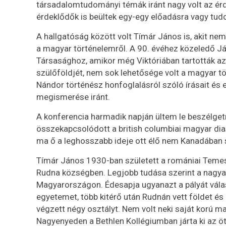
társadalomtudományi témák iránt nagy volt az érde
érdeklődők is beültek egy-egy előadásra vagy tu
A hallgatóság között volt Tímár János is, akit ne
a magyar történelemről. A 90. évéhez közeledő 
Társasághoz, amikor még Viktóriában tartották az
szülőföldjét, nem sok lehetősége volt a magyar tö
Nándor történész honfoglalásról szóló írásait és 
megismerése iránt.
A konferencia harmadik napján ültem le beszélgetn
összekapcsolódott a british columbiai magyar dia
ma ő a leghosszabb ideje ott élő nem Kanadában
Tímár János 1930-ban született a romániai Temes
Rudna községben. Legjobb tudása szerint a nagyap
Magyarországon. Édesapja ugyanazt a pályát vál
egyetemet, több kitérő után Rudnán vett földet és 
végzett négy osztályt. Nem volt neki saját korú ma
Nagyenyeden a Bethlen Kollégiumban járta ki az öt