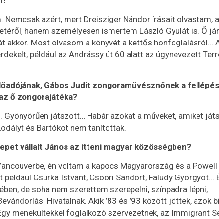
l?
. Nemcsak azért, mert Dreisziger Nándor írásait olvastam, a
téről, hanem személyesen ismertem László Gyulát is. Ő járt
t akkor. Most olvasom a könyvét a kettős honfoglalásról… 
rdekelt, például az Andrássy út 60 alatt az úgynevezett Terr
előadójának, Gábos Judit zongoraművésznőnek a fellépés
 az ő zongorajátéka?
 Gyönyörűen játszott… Habár azokat a műveket, amiket játs
dályt és Bartókot nem tanítottak.
epet vállalt János az itteni magyar közösségben?
ancouverbe, én voltam a kapocs Magyarország és a Powell 
például Csurka Istvánt, Csoóri Sándort, Faludy Györgyöt… 
ben, de soha nem szerettem szerepelni, színpadra lépni,
ándorlási Hivatalnak. Akik ’83 és ’93 között jöttek, azok b
gy menekültekkel foglalkozó szervezetnek, az Immigrant S