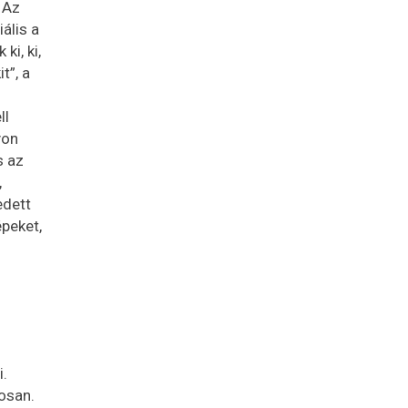
 Az
ális a
ki, ki,
t”, a
ll
yon
s az
,
edett
épeket,
i.
osan.