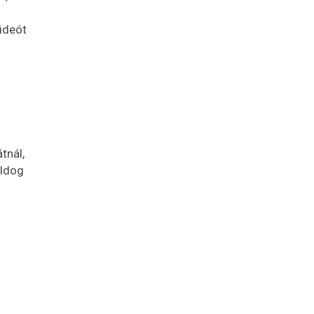
ideót
tnál,
oldog