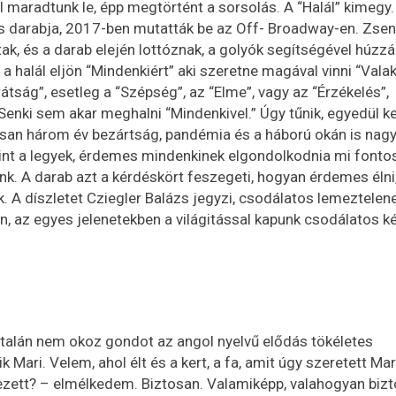
 maradtunk le, épp megtörtént a sorsolás. A “Halál” kimegy.
 darabja, 2017-ben mutatták be az Off- Broadway-en. Zseni
, és a darab elején lottóznak, a golyók segítségével húzzák 
 halál eljön “Mindenkiért” aki szeretne magával vinni “Valaki
rátság”, esetleg a “Szépség”, az “Elme”, vagy az “Érzékelés”,
Senki sem akar meghalni “Mindenkivel.” Úgy tűnik, egyedül ke
san három év bezártság, pandémia és a háború okán is nag
mint a legyek, érdemes mindenkinek elgondolkodnia mi fonto
tünk. A darab azt a kérdéskört feszegeti, hogyan érdemes élni
. A díszletet Cziegler Balázs jegyzi, csodálatos lemeztelen
én, az egyes jelenetekben a világitással kapunk csodálatos k
általán nem okoz gondot az angol nyelvű elődás tökéletes
ari. Velem, ahol élt és a kert, a fa, amit úgy szeretett Mar
dezett? – elmélkedem. Biztosan. Valamiképp, valahogyan bizt