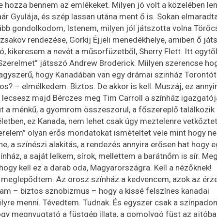
nre hozza bennem az emlékeket. Milyen jó volt a közelében len
aár Gyulája, és szép lassan utána ment ő is. Sokan elmaradt
vább gondolkodom, Istenem, milyen jól játszotta volna Törőc
izsakov rendezése, Gorkij Éjjeli menedékhelye, amiben ő ját
ló, kikeresem a nevét a műsorfüzetből, Sherry Flett. Itt egytő
zerelmet” játsszó Andrew Broderick. Miilyen szerencse ho
nagyszerű, hogy Kanadában van egy drámai szinház Torontót
ilos? – elmélkedem. Biztos. De akkor is kell. Muszáj, ez annyi
 lecsesz majd Bérczes meg Tim Carroll a színház igazgatój
eüt a ménkű, a gyomrom összeszorul, a főszereplő találkozik
etben, ez Kanada, nem lehet csak úgy meztelenre vetkőztet
Szerelem” olyan erős mondatokat ismételtet vele mint hogy n
e, a színészi alakitás, a rendezés annyira erősen hat hogy 
ínház, a saját lelkem, sírok, mellettem a barátnőm is sír. Me
 hogy kell ez a darab oda, Magyarországra. Kell a nézőknek!
ól meglepődtem. Az orosz színház a kedvencem, azok az érz
tam – biztos sznobizmus – hogy a kissé felszínes kanadai
lyre menni. Tévedtem. Tudnak. És egyszer csak a színpadon
gy megnyugtató a füstgép illata, a gomolygó füst az ajtóba