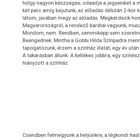
hölgy nagyon készséges, odaadja a jegyeinket a m
két perc amíg bejutunk, az előadás délután 2-kor k
látom, javában megy az előadás. Megkérdezik hon
Magyarországról, a rendező barátai vagyunk, mus
Mondom, nem. Rendben, semmiképp sem szeretnék,
Beengednek. Mintha a Gobbi Hilda Színpadra me
tapogatózunk, érzem a színház illatát, egy év utá
A takarásban állunk. A kellékes jobbra, egy színé
hiányzott a színház.
Csendben felmegyünk a helyünkre, a légkondi hasí