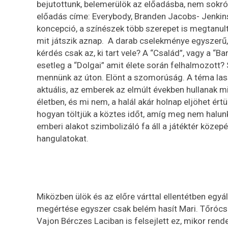
bejutottunk, belemerülök az előadásba, nem sokról
előadás címe: Everybody, Branden Jacobs- Jenkins
koncepció, a színészek több szerepet is megtanultak
mit játszik aznap. A darab cselekménye egyszerű, a
kérdés csak az, ki tart vele? A “Család”, vagy a “Ba
esetleg a “Dolgai” amit élete során felhalmozott? 
mennünk az úton. Elönt a szomorúság. A téma las
aktuális, az emberek az elmúlt években hullanak 
életben, és mi nem, a halál akár holnap eljöhet ér
hogyan töltjük a köztes időt, amíg meg nem halunk
emberi alakot szimbolizáló fa áll a játéktér közep
hangulatokat.
Miközben ülök és az előre várttal ellentétben egy
megértése egyszer csak belém hasít Mari. Tőrócsik M
Vajon Bérczes Laciban is felsejlett ez, mikor ren