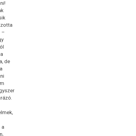
ni!
ak
sik
szotta
l –
gy
ól
ra
a, de
 a
ni
em
egyszer
grázó.
elmek,
 a
n,