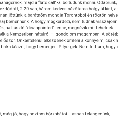
anagernek, majd a “late call”-al be tudunk menni. Odaérünk
ezdődött, 2.20 van, három kedves nézőteres hölgy ül kint, a 
nan jöttünk, a barátnőm mondja Torontóból én rögtön helyes
záj bemennünk. A hölgy megkérdezi, nem tudnak visszajönn
 ha László “disappointed” lenne, megnézik mit tehetnek.
nnék a Nemzetiben hátulról – gondolom magamban. A sötét
n először. Önkéntelenül elkezdenek ömleni a könnyeim, csak
sz balra készül, hogy bemenjen. Pityergek. Nem tudtam, hogy 
t, még jó, hogy hoztam bőrkabátot! Lassan felengedünk,