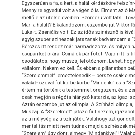
Egyszerűen a fa, a kert, a halál kérdésköre felszí
Mennyire egyedül volt a végén ő is. Elment az ő M
mellőle az utolsó éveiben. Szomorú volt látni. To
Mari a halált? Elkalandozom, eszembe jut Viktor R
Luka-t. Zseniális volt. Ez az idős szinésznő is kivá
egyig szuper szinészek játszanak kedvemcem a “S
Bérczes itt rendez már harmadszorra, és milyen 
csupán két órára. Csinálok pár fotót. Vajon itt is t
csodálatos, hogy muszáj lefotóznom. Lehet, hogy
vállalom. Nekem ez kell. És ebben a pillanatban b
“Szerelemmel” lemeztelenedik – persze csak elmél
valakit- szóval fut körbe körbe “Mindenki” és a “
értem mi történik a testemmel, öregszem, és a zen
csak megjön a régóta hiányzó katarzis, az igazi sz
Aztán eszembe jut az olimpia. A Színházi olimpia,
Muszáj. A “Szerelmet” játszó fiút nézem, igazáb
az a mélység az a színjáték. Valahogy azt gondol
mentalitás miatt nem tudnak majd a színészek mé
“Szerelem” úgy dönt, elmegy “Mindenkivel”! Valaho