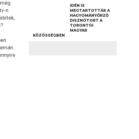
, még
IDÉN IS
tv-n
MEGTARTOTTÁK A
HAGYOMÁNYŐRZŐ
bítek,
DISZNÓTORT A
i?
TORONTÓI
MAGYAR
KÖZÖSSÉGBEN
ben
 némán.
ennyire