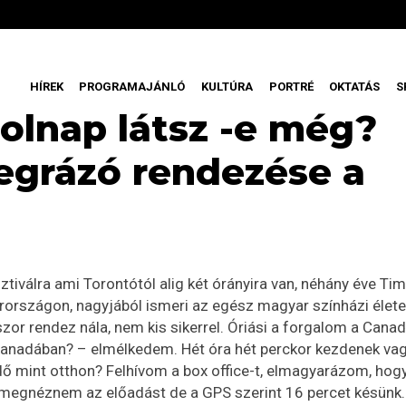
HÍREK
PROGRAMAJÁNLÓ
KULTÚRA
PORTRÉ
OKTATÁS
S
holnap látsz -e még?
egrázó rendezése a
iválra ami Torontótól alig két órányira van, néhány éve Tim
rországon, nagyjából ismeri az egész magyar színházi élete
or rendez nála, nem kis sikerrel. Óriási a forgalom a Cana
 Kanadában? – elmélkedem. Hét óra hét perckor kezdenek vag
idő mint otthon? Felhívom a box office-t, elmagyarázom, hog
egnéznem az előadást de a GPS szerint 16 percet késünk.