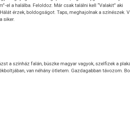
-el a halálba. Feloldoz. Már csak találni kell “Valakit” aki
Hálát érzek, boldogságot. Taps, meghajolnak a színészek. V
a siker.
zst a színház falán, büszke magyar vagyok, szelfizek a plaká
ékboltjában, van néhány ötletem. Gazdagabban távozom. B