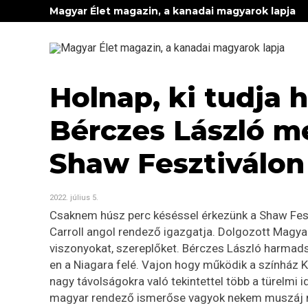
Magyar Élet magazin, a kanadai magyarok lapja
Holnap, ki tudja 
Bérczes László m
Shaw Fesztiválon
2022. július 5.
Csaknem húsz perc késéssel érkezünk a Shaw Feszt
Carroll angol rendező igazgatja. Dolgozott Magya
viszonyokat, szereplőket. Bérczes László harmadsz
en a Niagara felé. Vajon hogy működik a színház
nagy távolságokra való tekintettel több a türelmi 
magyar rendező ismerőse vagyok nekem muszáj m