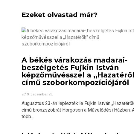
Ezeket olvastad már?
A békés várakozás madarai-
beszélgetés Fujkin István
képzőművésszel a ,,Hazatérő
című szoborkompozíciójáról
2019. december 23.
Augusztus 23-án leplezték le Fujkin István „Hazatérő
című bronzszobrát Horgoson a Művelődési Házban. 
több...