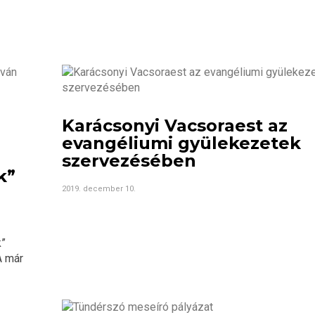
Karácsonyi Vacsoraest az
evangéliumi gyülekezetek
szervezésében
k”
2019. december 10.
k”
A már