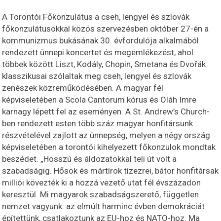
A Torontói Főkonzulátus a cseh, lengyel és szlovák
főkonzulátusokkal közös szervezésben október 27-én a
kommunizmus bukásának 30. évfordulója alkalmából
rendezett ünnepi koncertet és megemlékezést, ahol
többek között Liszt, Kodály, Chopin, Smetana és Dvořák
klasszikusai szólaltak meg cseh, lengyel és szlovák
zenészek közreműködésében. A magyar fél
képviseletében a Scola Cantorum kórus és Oláh Imre
karnagy lépett fel az eseményen. A St. Andrew’s Church-
ben rendezett esten tö
bb száz magyar honfitársunk
részvételével zajlott az ünnepség, melyen a négy ország
képviseletében a torontói kihelyezett főkonzulok mondtak
beszédet. „Hosszú és áldozatokkal teli út volt a
szabadságig. Hősök és mártírok tízezrei, bátor honfitársak
milliói kövezték ki a hozzá vezető utat fél évszázadon
keresztül. Mi magyarok szabadságszerető, független
nemzet vagyunk. az elmúlt harminc évben demokráciát
építettünk, csatlakoztunk az EU-hoz és NATO-hoz. Ma