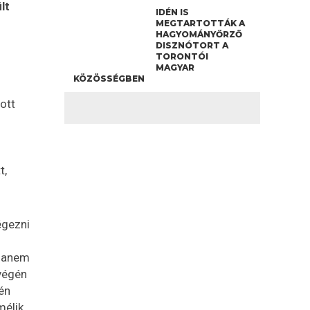
lt
IDÉN IS
MEGTARTOTTÁK A
HAGYOMÁNYŐRZŐ
DISZNÓTORT A
TORONTÓI
MAGYAR
KÖZÖSSÉGBEN
i
ott
t,
égezni
 hanem
végén
én
élik,