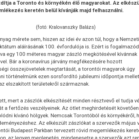
ítja a Toronto és környékén élő magyarokat. Az elkészü
emlékezés keretén belül kívánják majd felhasználni.
(fotó: Kralovanszky Balázs)
anyag mérete sem, hiszen az idei év azon túl, hogy a Nemzet
ktátum aláírásának 100. évfordulója is. Ezért is fogalmazód
álva egy 100 méteres magyar zászló megkötésével kívánnak
el. Bár a koronavírus járvány megfékezésére hozott
égi összejövetelek megtartását, a torontói magyarok úgy
 történelmünk ezen sorsfordító jubileumi időpontja mellet
az elszakított területekről származnak.
ett, mert a zászlók elkészítését minden résztvevő el tudja v
gát a fertőzés veszélyeinek. Az ötlet meghirdetését követően
olódni kívánó hölgyek. Nemcsak Torontóból és környékéről,
zdeményezéshez. Az elkészült zászlókat a szervezők május 
orontói Budapest Parkban tervezett rövid megemlékezés keret
don, az legyen meglepetés, mindenesetre a szervezők azt rem