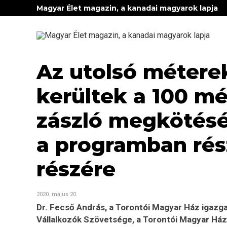
Magyar Élet magazin, a kanadai magyarok lapja
Az utolsó méterek 
kerültek a 100 mé
zászló megkötésé
a programban ré
részére
2020. május 20.
Dr. Fecső András, a Torontói Magyar Ház iga
Vállalkozók Szövetsége, a Torontói Magyar Ház