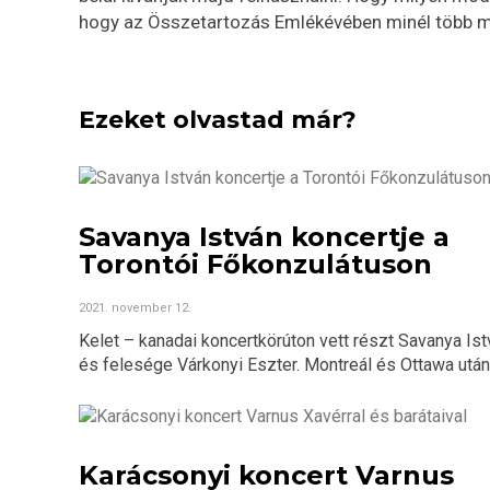
hogy az Összetartozás Emlékévében minél több m
Ezeket olvastad már?
Savanya István koncertje a
Torontói Főkonzulátuson
2021. november 12.
Kelet – kanadai koncertkörúton vett részt Savanya Ist
és felesége Várkonyi Eszter. Montreál és Ottawa után.
Karácsonyi koncert Varnus