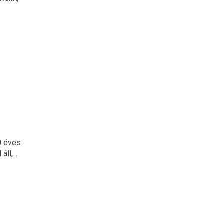
0 éves
l,...