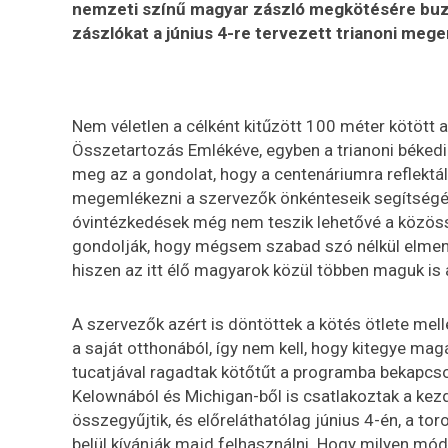
nemzeti színű magyar zászló megkötésére buzd
zászlókat a június 4-re tervezett trianoni meg
Nem véletlen a célként kitűzött 100 méter kötött 
Összetartozás Emlékéve, egyben a trianoni békedi
meg az a gondolat, hogy a centenáriumra reflekt
megemlékezni a szervezők önkénteseik segítségév
óvintézkedések még nem teszik lehetővé a közöss
gondolják, hogy mégsem szabad szó nélkül elmenni
hiszen az itt élő magyarok közül többen maguk is 
A szervezők azért is döntöttek a kötés ötlete mell
a saját otthonából, így nem kell, hogy kitegye ma
tucatjával ragadtak kötőtűt a programba bekapcs
Kelownából és Michigan-ből is csatlakoztak a ke
összegyűjtik, és előreláthatólag június 4-én, a t
belül kívánják majd felhasználni. Hogy milyen mó