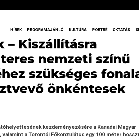
HÍREK
PROGRAMAJÁNLÓ
KULTÚRA
PORTRÉ
OKTATÁS
S
– Kiszállításra
teres nemzeti színű
hez szükséges fonal
sztvevő önkéntesek
zgatóhelyettesének kezdeményezésére a Kanadai Magyar
, valamint a Torontói Főkonzulátus egy 100 méter hossz