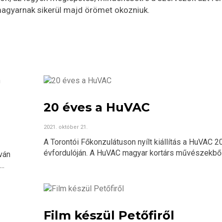
agyarnak sikerül majd örömet okozniuk.
20 éves a HuVAC
2021. október 21.
A Torontói Főkonzulátuson nyílt kiállítás a HuVAC 2
évfordulóján. A HuVAC magyar kortárs művészekből ál
ván
..
Film készül Petőfiről