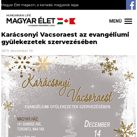
Magyar Élet magazin, a kanadai magyarok lapja
MENÜ
Karácsonyi Vacsoraest az evangéliumi
gyülekezetek szervezésében
2019. december 10.