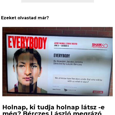
Ezeket olvastad már?
Holnap, ki tudja holnap látsz -e
még? Bérczes László megrázó